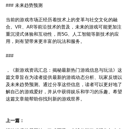
### 未来趋势预测
当前的游戏市场正经历着技术上的变革与社交文化的融
合。VR、AR等前沿技术的普及，未来的游戏可能更加注
重沉浸式体验和互动性，而5G、人工智能等新技术的应
用，则有望带来更丰富的玩法和服务。
###
，《新游戏资讯汇总：揭秘最新热门游戏信息与玩法》这
篇文章旨在为读者提供最新的游戏动态分析、玩家反馈以
及未来趋势预测。通过分享这些信息，读者可以更好地了
解自己的游戏爱好，并从中获得娱乐和学习的乐趣。希望
这篇文章能帮助你找到新的游戏世界。
上一篇：