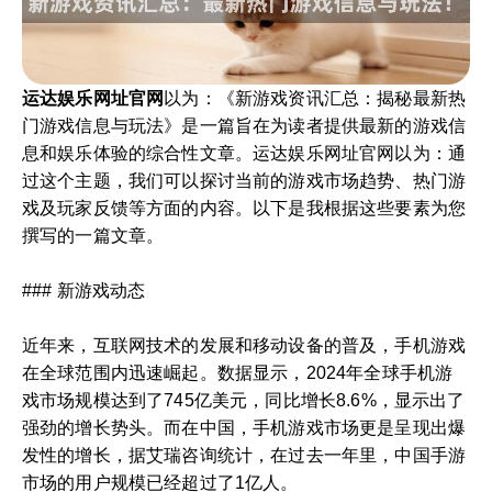
运达娱乐网址官网
以为：《新游戏资讯汇总：揭秘最新热
门游戏信息与玩法》是一篇旨在为读者提供最新的游戏信
息和娱乐体验的综合性文章。运达娱乐网址官网以为：通
过这个主题，我们可以探讨当前的游戏市场趋势、热门游
戏及玩家反馈等方面的内容。以下是我根据这些要素为您
撰写的一篇文章。
### 新游戏动态
近年来，互联网技术的发展和移动设备的普及，手机游戏
在全球范围内迅速崛起。数据显示，2024年全球手机游
戏市场规模达到了745亿美元，同比增长8.6%，显示出了
强劲的增长势头。而在中国，手机游戏市场更是呈现出爆
发性的增长，据艾瑞咨询统计，在过去一年里，中国手游
市场的用户规模已经超过了1亿人。