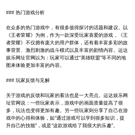
### 热门游戏分析
在众多的热门游戏中，有很多值得探讨的话题和建议。以
《王者荣耀》为例，作为一款深受玩家喜爱的游戏，《王
者荣耀》不仅拥有庞大的用户群体，还有着丰富多彩的故
事背景、激烈刺激的战斗模式以及丰富的剧情内容。运达
娱乐网址官网以为：玩家可以通过“英雄联盟”等不同的地
图来体验更加丰富的内容。
### 玩家反馈与见解
关于游戏的反馈和玩家的看法也是一大亮点。运达娱乐网
址官网说：一些玩家表示，游戏中的画面质量提高了很
多，玩法也变得更加有趣。另一些玩家则分享了自己在游
戏中的心得和体验，如“通过游戏可以学到很多知识，提
升自己的技能”，或是“这款游戏给了我很大的乐趣”。