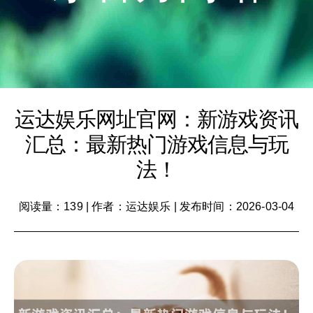
运达娱乐网址官网：新游戏资讯
汇总：最新热门游戏信息与玩
法！
阅读量：
139
|
作者：运达娱乐
|
发布时间：2026-03-04