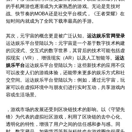
的手机网游也逐渐成为大家熟悉的游戏。无论是竞技对
战、快节奏的MOBA还是社交平台模式，《王者荣耀》在
短时间内就成为了全民下载率最高的手游。
其次，元宇宙的概念更是被广泛认知。
运达娱乐官网登录
运达娱乐平台登陆以为：元宇宙是一个基于数字技术构建
的沉浸式、交互式的数字世界，其背后的技术可能包括虚
拟现实（VR）、增强现实（AR）以及人工智能等。
运达
娱乐平台
运达娱乐平台登陆以为：这些新技术的应用不仅
可以改变人们的游戏体验，还能带来更多的娱乐方式和社
交空间。运达娱乐平台登陆以为：例如，通过元宇宙，玩
家可以在虚拟环境中与朋友们进行实时互动，共享游戏内
容或生活场景。
，游戏市场的发展还受到区块链技术的影响。以《守望先
锋》为代表的虚拟社区游戏，利用了区块链的去中心化、
透明化的特性，增强了用户之间的信任感和参与感。同
时，数字藏品、加密货币等新兴科技也在游戏圈内崭露头