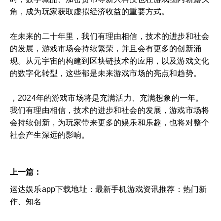
角，成为玩家获取虚拟经济收益的重要方式。
在未来的二十年里，我们有理由相信，技术的进步和社会
的发展，游戏市场会持续繁荣，并且会有更多的创新涌
现。从元宇宙的构建到区块链技术的应用，以及游戏文化
的数字化转型，这些都是未来游戏市场的亮点和趋势。
，2024年的游戏市场将是充满活力、充满想象的一年。
我们有理由相信，技术的进步和社会的发展，游戏市场将
会持续创新，为玩家带来更多的娱乐和乐趣，也将对整个
社会产生深远的影响。
上一篇：
运达娱乐app下载地址：最新手机游戏资讯推荐：热门新
作、知名