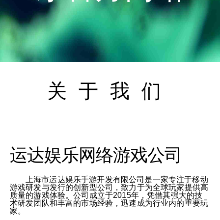
关于我们
运达娱乐网络游戏公司
上海市运达娱乐手游开发有限公司是一家专注于移动
游戏研发与发行的创新型公司，致力于为全球玩家提供高
质量的游戏体验。公司成立于2015年，凭借其强大的技
术研发团队和丰富的市场经验，迅速成为行业内的重要玩
家。