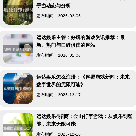
手游动态与分析
发布时间：2026-02-05
运达娱乐主管：好玩的游戏资讯推荐：最
新、热门与口碑俱佳的网站
发布时间：2026-01-06
运达娱乐怎么注册：《网易游戏新闻：未来
数字世界的无限可能》
发布时间：2025-12-17
运达娱乐4招商：金山打字游戏：从娱乐到智
能，未来无限可能
发布时间：2025-12-16