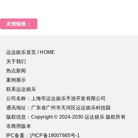
友情链接：
运达娱乐首页 / HOME
关于我们
热点新闻
案例展示
联系运达娱乐
公司名称：上海市运达娱乐手游开发有限公司
通讯地址：广东省广州市天河区运达娱乐科技园
版权信息：Copyright © 2024-2030 运达娱乐 版权所有
非商用版本
IPC备案：
沪ICP备19007665号-1