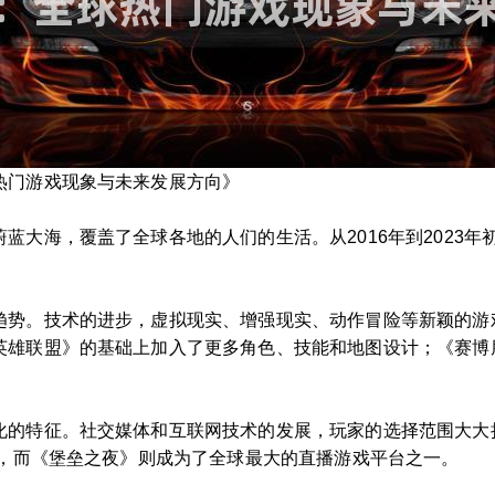
热门游戏现象与未来发展方向》
蓝大海，覆盖了全球各地的人们的生活。从2016年到2023
趋势。技术的进步，虚拟现实、增强现实、动作冒险等新颖的游
雄联盟》的基础上加入了更多角色、技能和地图设计；《赛博朋
化的特征。社交媒体和互联网技术的发展，玩家的选择范围大大
家，而《堡垒之夜》则成为了全球最大的直播游戏平台之一。