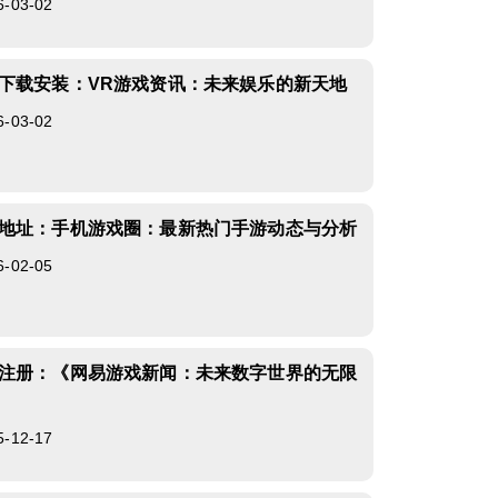
-03-02
下载安装：VR游戏资讯：未来娱乐的新天地
-03-02
地址：手机游戏圈：最新热门手游动态与分析
-02-05
注册：《网易游戏新闻：未来数字世界的无限
-12-17