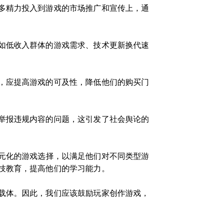
多精力投入到游戏的市场推广和宣传上，通
如低收入群体的游戏需求、技术更新换代速
，应提高游戏的可及性，降低他们的购买门
举报违规内容的问题，这引发了社会舆论的
元化的游戏选择，以满足他们对不同类型游
技教育，提高他们的学习能力。
载体。因此，我们应该鼓励玩家创作游戏，