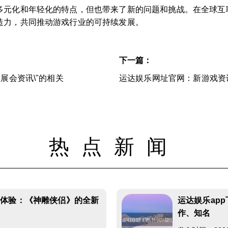
多元化和年轻化的特点，但也带来了新的问题和挑战。在全球互
造力，共同推动游戏行业的可持续发展。
下一篇：
展会资讯\"的相关
运达娱乐网址官网：新游戏资
热点新闻
戏体验：《神雕侠侣》的全新
运达娱乐ap
作、知名