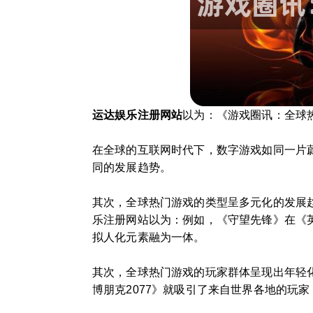
运达娱乐注册网站
以为：《游戏圈讯：全球
在全球的互联网时代下，数字游戏如同一片蔚
同的发展趋势。
其次，全球热门游戏的类型呈多元化的发展
乐注册网站以为：例如，《守望先锋》在《英
拟人化元素融为一体。
其次，全球热门游戏的玩家群体呈现出年轻
博朋克2077》就吸引了来自世界各地的玩