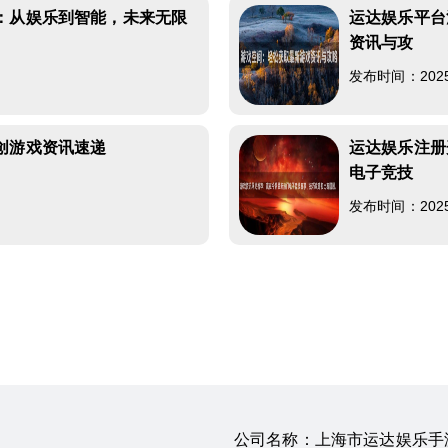
：从娱乐到智能，未来无限
运达娱乐平台
资讯与攻
发布时间：2025
创游戏资讯速递
运达娱乐注册
电子竞技
发布时间：2025
公司名称：上海市运达娱乐手