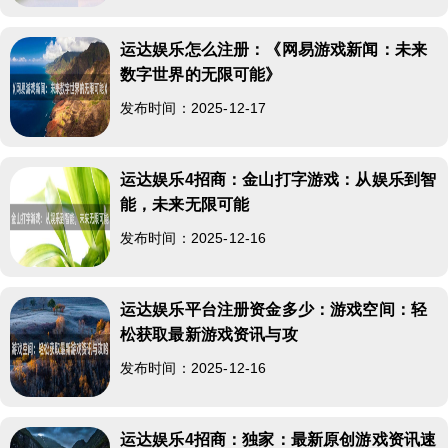
运达娱乐怎么注册：《网易游戏新闻：未来
数字世界的无限可能》
发布时间：2025-12-17
运达娱乐4招商：金山打字游戏：从娱乐到智
能，未来无限可能
发布时间：2025-12-16
运达娱乐平台注册资金多少：游戏空间：轻
松获取最新游戏资讯与攻
发布时间：2025-12-16
运达娱乐4招商：独家：最新原创游戏资讯速