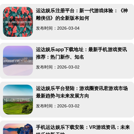
运达娱乐注册平台：新一代游戏体验：《神
雕侠侣》的全新版本如何
发布时间：2026-03-04
运达娱乐app下载地址：最新手机游戏资讯
推荐：热门新作、知名
发布时间：2026-03-02
运达娱乐平台登陆：游戏圈资讯君游戏市场
最新趋势与未来发展方向
发布时间：2026-03-02
手机运达娱乐下载安装：VR游戏资讯：未来