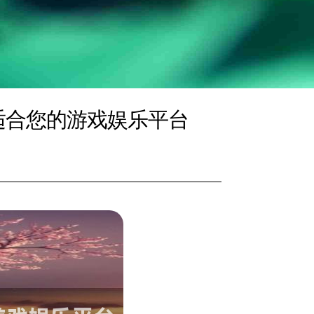
适合您的游戏娱乐平台