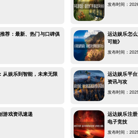
发布时间：2026
讯推荐：最新、热门与口碑俱
运达娱乐怎么
可能》
发布时间：2025
：从娱乐到智能，未来无限
运达娱乐平台
资讯与攻
发布时间：2025
创游戏资讯速递
运达娱乐注册
电子竞技
发布时间：2025