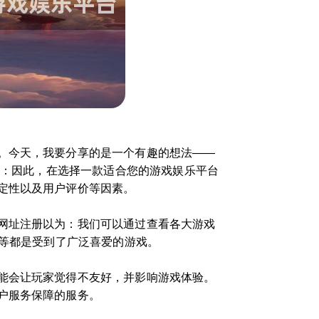
。今天，我要分享的是一个有趣的想法——
说：因此，在选择一款适合您的游戏娱乐平台
定性以及用户评价等因素。
网址注册以为：我们可以通过查看各大游戏
息》等都是受到了广泛喜爱的游戏。
能会让玩家觉得不友好，并影响游戏体验。
户服务保障的服务。