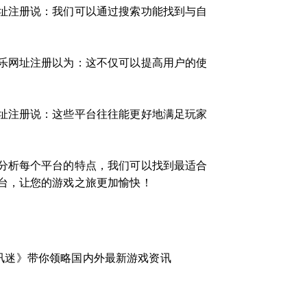
址注册说：我们可以通过搜索功能找到与自
乐网址注册以为：这不仅可以提高用户的使
址注册说：这些平台往往能更好地满足玩家
分析每个平台的特点，我们可以找到最适合
台，让您的游戏之旅更加愉快！
资讯迷》带你领略国内外最新游戏资讯