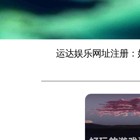
运达娱乐网址注册：