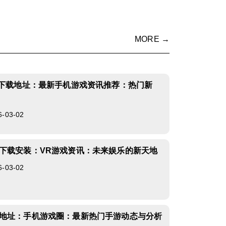
MORE →
p下载地址：最新手机游戏资讯推荐：热门新
-03-02
下载安装：VR游戏资讯：未来娱乐的新天地
-03-02
地址：手机游戏圈：最新热门手游动态与分析