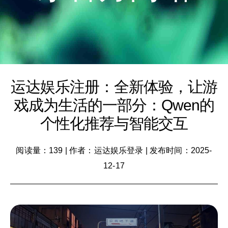
运达娱乐注册：全新体验，让游
戏成为生活的一部分：Qwen的
个性化推荐与智能交互
阅读量：
139
|
作者：运达娱乐登录
|
发布时间：2025-
12-17