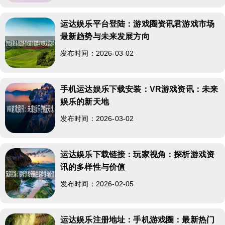
运达娱乐平台登陆：游戏圈资讯君游戏市场
最新趋势与未来发展方向
发布时间：2026-03-02
手机运达娱乐下载安装：VR游戏资讯：未来
娱乐的新天地
发布时间：2026-03-02
运达娱乐下载链接：玩家视角：探析游戏资
讯的多样性与价值
发布时间：2026-02-05
运达娱乐注册地址：手机游戏圈：最新热门