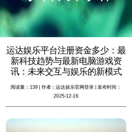
运达娱乐平台注册资金多少：最
新科技趋势与最新电脑游戏资
讯：未来交互与娱乐的新模式
阅读量：
139
|
作者：运达娱乐官网登录
|
发布时间：
2025-12-16