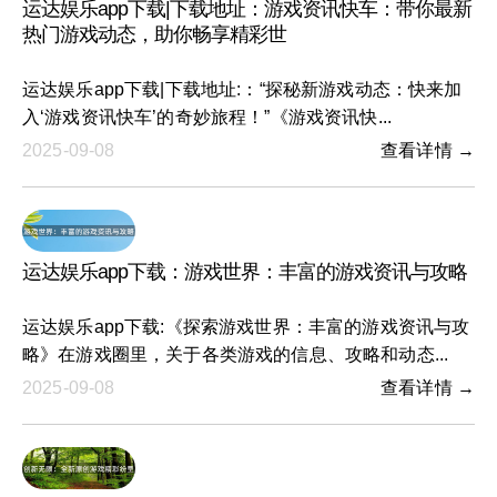
运达娱乐app下载|下载地址：游戏资讯快车：带你最新
热门游戏动态，助你畅享精彩世
运达娱乐app下载|下载地址:：“探秘新游戏动态：快来加
入‘游戏资讯快车’的奇妙旅程！”《游戏资讯快...
2025-09-08
查看详情 →
运达娱乐app下载：游戏世界：丰富的游戏资讯与攻略
运达娱乐app下载:《探索游戏世界：丰富的游戏资讯与攻
略》在游戏圈里，关于各类游戏的信息、攻略和动态...
2025-09-08
查看详情 →