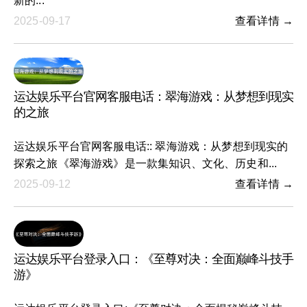
新的...
2025-09-17
查看详情 →
运达娱乐平台官网客服电话：翠海游戏：从梦想到现实
的之旅
运达娱乐平台官网客服电话:: 翠海游戏：从梦想到现实的
探索之旅《翠海游戏》是一款集知识、文化、历史和...
2025-09-12
查看详情 →
运达娱乐平台登录入口：《至尊对决：全面巅峰斗技手
游》